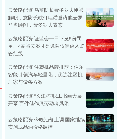
云策略配资 乌前防长费多罗夫刚被
解职，意防长就打电话邀请他去罗
马当顾问，费多罗夫表态
云策略配资 证监会一日下发6份罚
单、4家被立案 4类隐匿伎俩踩入监
管红线
云策略配资 注塑机品牌推荐：伯乐
智能引领汽车轻量化，优选注塑机
厂家与设备方案
云策略配资 “长江杯”职工书画大展
开幕 百件佳作展劳动者风采
云策略配资 今晚油价上调 国家继续
实施成品油价格调控