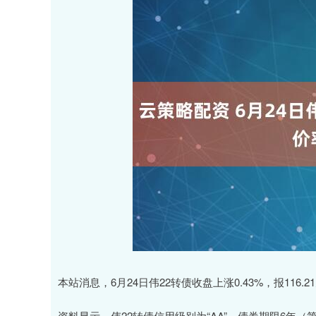
本站消息，6月24日伟22转债收盘上涨0.43%，报116.21
资料显示，伟22转债信用级别为“AA”，债券期限6年（第一年