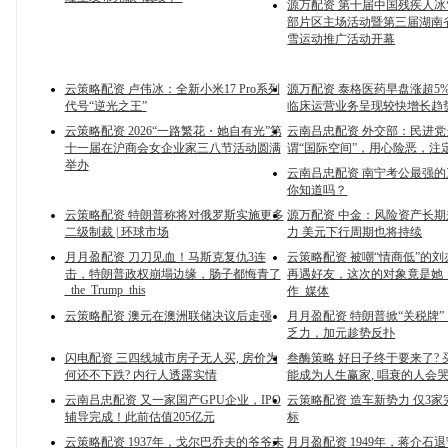
源万配资 第十届中国残疾人
部片区主场活动暨第三届湖南
雪运动推广活动开幕
云策略配资 卢伟冰：全新小米17 Pro系列
源万配资 泰格医药早盘涨超5%
代号“逆光之王”
临床运营业务呈现较快增长趋
云策略配资 2026“一路繁花・她自有光”第
云南吕忠配资 外交部：民进
十一届在沪商会女企业家三八节活动圆满
谓“国际空间”，用心险恶，注
举办
云南吕忠配资 南宁考公最强
你知道吗？
云策略配资 特朗普称将对俄罗斯实施更多
源万配资 中金：风险资产长
二级制裁 | 环球市场
力 美元下行周期也将持续
月月盈配资 刀刀见血！马斯克复仇3连
云策略配资 被嘲“情商低”的
击，特朗普政权崩塌边缘，肠子都悔青了
再遇好友，这次的对象竟是她！
_the_Trump_this
作_媒体
云策略配资 澳元在澳洲联储决议后走强
月月盈配资 特朗普掀“关税牌
乏力，加元趁势反扑
闪电配资 三四线城市房子无人买, 房价为
叁酶策略 好日子终于要来了?
何还不下跌? 内行人透露实情
能成为人生赢家, 唱衰的人会
云南吕忠配资 又一家国产GPU企业，IPO
云策略配资 造车新势力 仅3
辅导完成！此前估值205亿元
标
云策略配资 1937年，戈尔巴乔夫的爷爷未
月月盈配资 1949年，蒋介石