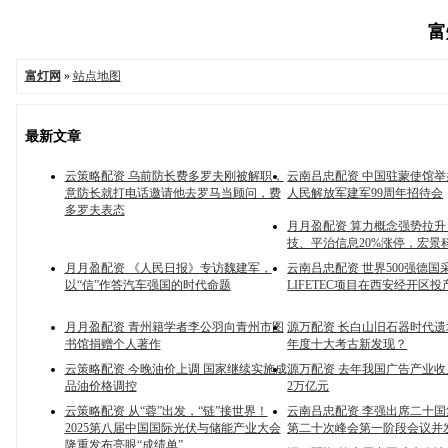
富
富灯网
»
站点地图
最新文章
云策略配资 乌前防长费多罗夫刚被解职，
云南吕忠配资 中国驻蒙使馆
意防长就打电话邀请他去罗马当顾问，费
人民解放军建军99周年招待会
多罗夫表态
月月盈配资 算力概念强势拉
技、平治信息20%涨停，宏景
月月盈配资 《人民日报》专访魏建军，
云南吕忠配资 世界500强德国
以“信”作答汽车强国的时代命题
LIFETEC项目在西安经开区投
月月盈配资 青州籍学者李公羽向青州市图
源万配资 长白山旧石器时代
书馆捐赠个人著作
年度十大考古新发现？
云策略配资 今晚油价上调 国家继续实施成
源万配资 去年我国广告产业
品油价格调控
2万亿元
云策略配资 从“蓉”出发，“链”接世界！
云南吕忠配资 李强出席二十
2025第八届中国国际光伏与储能产业大会
第二十次峰会第一阶段会议并
隆重发布亮眼“成绩单”