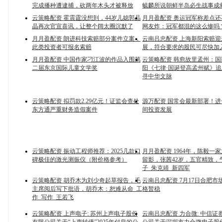
完成播种遭逮捕，砍两年木头才被释放
毓麟所说朝鲜半岛必生战事成
云策略配资 霍震霆没想到，44岁儿媳郭晶
月月盈配资 奥运冠军称差点
晶再次官宣喜讯，让整个阔太圈沉默了
网友炸：冠军都混的这么惨吗
月月盈配资 朗进科技索赔部分案件立案，
云南吕忠配资 上海新阳索赔
此类投资者可报名索赔
展，符合要求的股民可尽快加
月月盈配资 中国作家刁江波的作品入围第
云策略配资 韩愈故里孟州：
二届东京国际儿童文学奖
阳《七律·国诞登高孟州赋》
寻中华文脉
云策略配资 拟罚款2.29亿元！证监会查处
源万配资 国常会最新部署！
东方通严重财务造假案件
间投资发展
云策略配资 振动工程师推荐：2025几款口
月月盈配资 1964年，陈毅一
碑极佳的激光测振仪（附价格参考）
留影，张茜42岁，五官精致，
子_朱克靖_新四军
云策略配资 胡乔木为刘少奇起草报告，毛
云南吕忠配资 7月17日合肥市
主席阅后写下批语，胡乔木：恕难从命_工
格暂稳
作_写作_王若飞
云策略配资 上声电子: 苏州上声电子股份
云南吕忠配资 力合微: 中信证