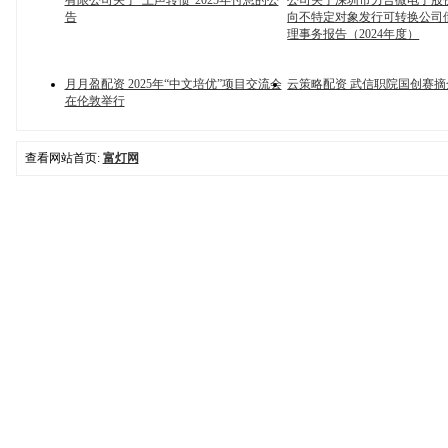
有限公司关于“上声转债”2025年付息的公
公司关于深圳市力合微电子股
告
向不特定对象发行可转换公司
理事务报告（2024年度）
月月盈配资 2025年“中文培优”项目交流会
云策略配资 武信职院国创赛摘
在伦敦举行
查看网站首页:
富灯网