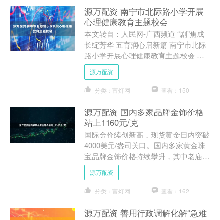
源万配资 南宁市北际路小学开展
心理健康教育主题校会
本文转自：人民网-广西频道 “剧”焦成
长绽芳华 五育润心启新篇 南宁市北际
路小学开展心理健康教育主题校会 活
动现场。全晓颖摄 为进一步加强学生
源万配资
心理健康教育，促进....
分类：富灯网
查看：150
源万配资 国内多家品牌金饰价格
站上1160元/克
国际金价续创新高，现货黄金日内突破
4000美元/盎司关口。国内多家黄金珠
宝品牌金饰价格持续攀升，其中老庙黄
金、老凤祥足金饰品涨至1160元/克，
源万配资
周生生足金饰品涨....
分类：富灯网
查看：162
源万配资 善用行政调解化解“急难