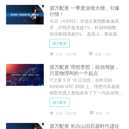
源万配资 一季度业绩大增，引爆
行情！
今日（4月8日）市场主要指数集体高
开，沪指开盘涨超1%，科创50指数、
创业板指涨超3%。 盘面上，黄金股大
幅高开，西部黄金涨停，晓程科技涨超
源万配资
9%，山金国际、山东....
分类：富灯网
查看：128
源万配资 理想李想：自动驾驶，
只是物理AI的一个起点
IT之家 3 月 18 日消息，在昨日的
NVIDIA GTC 2026 上，理想汽车基座
模型负责人詹锟发布了下一代自动驾驶
基础模型 MindVLA-o1。 I....
源万配资
分类：富灯网
查看：93
源万配资 长白山旧石器时代遗址