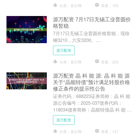
分类：富灯网
查看：165
源万配资 7月17日无锡工业普圆价
格暂稳
7月17日无锡工业普圆价格暂稳，现徐
钢3210，六安3200。....
源万配资
分类：富灯网
查看：226
源万配资 晶 科 能 源: 晶 科 能 源
关于“晶能转债”预计满足转股价格
修正条件的提示性公告
证券代码：688223证券简称：晶 科 能
源公告编号：2025-037债券代码：
118034债券简称：晶能转债晶 科 能 源
股份有限公司关于“晶能转债”预计满....
源万配资
分类：富灯网
查看：137