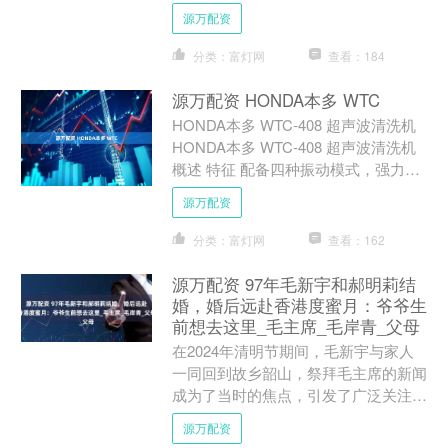
报；部署进一步促进民间投资发展的若
源万配资
干措施；研究完善海外综合....
分类：富灯网
查看：184
源万配资 HONDA本多 WTC
HONDA本多 WTC-408 超声波清洗机
HONDA本多 WTC-408 超声波清洗机
概述 特征 配备四种振动模式，强力清
洁，有效减少不均匀。 ・STAN....
源万配资
分类：富灯网
查看：162
源万配资 97年毛新宇和郝明莉结
婚，婚后远赴香港度蜜月：爷爷生
前想去这里_毛主席_毛岸青_父母
在2024年清明节期间，毛新宇与家人
一同回到故乡韶山，祭拜毛主席的新闻
成为了当时的焦点，引发了广泛关注。
每当人们听到这个名字，脑海中不自觉
源万配资
地浮现出毛主席那崇高而....