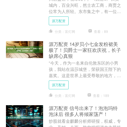
城内，百业兴旺，然士农工商，商贾之
位常为人所轻。东市集之中，有一位名
唤吴平的商人，胸怀大志，决心以一己
源万配资
之力打破这千年成见。为此....
分类：富灯网
查看：89
源万配资 14岁贝小七金发粉裙美
极了！贝爵士一家狂欢庆祝，长子
缺席心真狠
“今天，作为一名来自伦敦东区的小男
孩，我站在温莎城堡，荣获国王陛下的
嘉奖。这是世界上最受尊敬的地方，这
一刻无比珍贵与非凡。” 11月4日，足
源万配资
球传奇贝克汉姆，经过....
分类：富灯网
查看：189
源万配资 信号出来了！泡泡玛特
泡沫后 很多人将倾家荡产！
炒股就看金麒麟分析师研报，权威，专