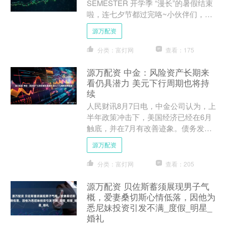
SEMESTER 开学季 “漫长”的暑假结束
啦，连七夕节都过完咯~小伙伴们，小
湖图实在是太想念你们了，快点到图书
源万配资
馆来呀！ ....
分类：富灯网
查看：175
源万配资 中金：风险资产长期来
看仍具潜力 美元下行周期也将持
续
人民财讯8月7日电，中金公司认为，上
半年政策冲击下，美国经济已经在6月
触底，并在7月有改善迹象。债务发行
潮也已经在7月开启，正在逐渐吸收美
源万配资
元流动性。往前看，关税....
分类：富灯网
查看：205
源万配资 贝佐斯蓄须展现男子气
概，爱妻桑切斯心情低落，因他为
悉尼妹投资引发不满_度假_明星_
婚礼