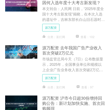
因何入选年度十大考古新发现？
本文转自：人民网 日前，“2025年度全
国十大考古新发现”揭晓，在本次入选
的遗址中，吉林东部长白山旧石器时代
遗址群位列榜单第一位次。该遗址发现
源万配资
了什么？展现了怎样....
分类：富灯网
查看：102
源万配资 去年我国广告产业收入
首次突破2万亿元
市场监管总局今天（7日）公布数据显
示，2025年，全国事业单位和规模以
上企业广告业务收入首次突破2万亿
元，达20502.1亿元，比2020年收入规
源万配资
模实现“翻一番....
分类：富灯网
查看：97
源万配资 沪市今日超30份增持回
购公告：新计划加快实施、首次回
购频现