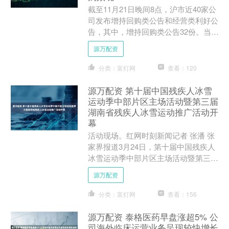
截至11月21日晚间8点，沪市近40家公
司发布增持回购类公告和经营类利好公
告，其中，增持回购类公告32份。当
晚，汇顶科技抛出2亿元至4亿元的新回
源万配资
购计划，星德胜、....
分类：富灯网
查看：120
源万配资 第十届中国残疾人冰雪
运动季中部片区主场活动暨第三届
湖南省残疾人冰雪运动推广活动开
幕
活动现场。红网时刻新闻记者 张潘 张
家界报道3月24日，第十届中国残疾人
冰雪运动季中部片区主场活动暨第三届
湖南省残疾人冰雪运动推广活动在张家
源万配资
界冰雪世界开幕。活动....
分类：富灯网
查看：156
源万配资 泰格医药早盘涨超5% 公
司海外临床运营业务呈现较快增长