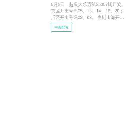
8月2日，超级大乐透第25087期开奖。
前区开出号码05、13、14、16、20；
后区开出号码03、08。 当期上海开出1
注基础一等奖，中奖彩票出自一
宇奇配资
张“7+2....
分类：富灯网
查看：228
源万配资 开学孩子能骑自行车、
电动自行车上下学吗？权威解答
新学期，有哪些热门问题呢？据@北京
交警 权威解答—— ①家里的孩子刚年
满15岁，能否骑电动自行车上下学？
②孩子骑自行车上下学，有年龄限制
源万配资
吗？ ③自己刚买了一辆....
分类：富灯网
查看：163