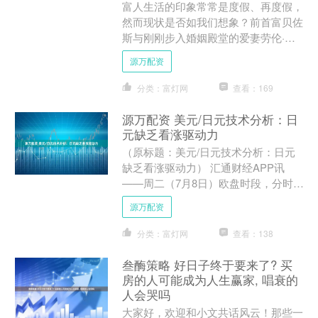
富人生活的印象常常是度假、再度假，
然而现状是否如我们想象？前首富贝佐
斯与刚刚步入婚姻殿堂的爱妻劳伦·桑
切斯，近日出现在法国度假，而不久前
源万配资
他们又在意大利某小岛享受....
分类：富灯网
查看：169
源万配资 美元/日元技术分析：日
元缺乏看涨驱动力
（原标题：美元/日元技术分析：日元
缺乏看涨驱动力） 汇通财经APP讯
——周二（7月8日）欧盘时段，分时图
显示美元/日元偏震荡上行，但缺乏明
源万配资
确持续趋势信号。当前价....
分类：富灯网
查看：138
叁酶策略 好日子终于要来了? 买
房的人可能成为人生赢家, 唱衰的
人会哭吗
大家好，欢迎和小文共话风云！那些一