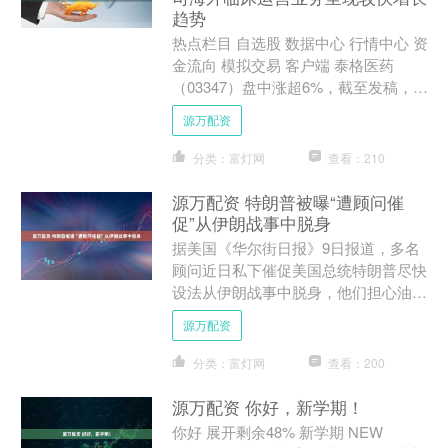
趋势
热点栏目 自选股 数据中心 行情中心 资
金流向 模拟交易 客户端 泰格医药
（03347）盘中涨超6%，截至发稿，股
价上涨5.39%，现报47.68港元，成交
源万配资
额8....
分类：富灯网
查看：210
源万配资 特朗普被曝“遭顾问催
促”从伊朗战事中脱身
据美国《华尔街日报》9日报道，多名
顾问近日私下催促美国总统特朗普尽快
设法从伊朗战事中脱身，他们担心油价
飙升和长期冲突引发政治反弹。 据知
源万配资
情人士透露，多名顾问已敦....
分类：富灯网
查看：200
源万配资 你好，新学期！
你好 展开剩余48% 新学期 NEW