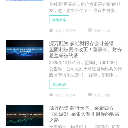
直喊着“再等等，房价肯定还会跌”的朋
友，这下要坐不住了！ 最近中房协刚
发了份报告，说全国房地产政策持续宽
叁酶策略
松，国家和地方各种利好....
分类：富灯网
查看：143
源万配资 多期财报存会计差错，
盟固利被责令改正！董事长、财务
总监等被约谈
2025年12月31日，盟固利（301487）
公告称，公司收到天津证监局出具的行
政监管措施决定书。 经查，盟固利
2023年三季报、2023年年报、2024年
源万配资
年报....
分类：富灯网
查看：183
源万配资 商行天下，采聚四方
《西游3》采集大赛开启你的致富
之路
大唐盛世，物阜民丰。《西游3》长安