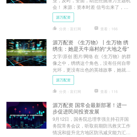
业，及时，全面，助您挖掘潜力主题机
会！ 来源：资本时差 信号出来了，等
泡泡玛特泡沫破裂后，很多人将倾家荡
源万配资
产！ 从现在开始破灭会....
分类：富灯网
查看：166
源万配资 《生万物》丨生万物 绣
绣生：她是天牛庙村的“大地之母”
文字/原创 图片/网络 在《生万物》的群
像之中，绣绣这个角色，没有任何自带
光环，更没有出色的英雄故事，她就是
天牛庙村土里长出来的，正好把“生万
源万配资
物”几个字诠释得淋....
分类：富灯网
查看：116
源万配资 国常会最新部署！进一
步促进民间投资发展
9月12日，国务院总理李强主持召开国
务院常务会议，听取前期防汛救灾工作
情况和提升北方地区防汛减灾能力汇