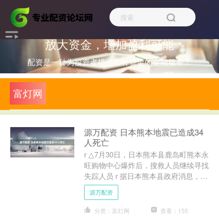
放大资金，增加盈利可能
配资是一种为投资者提供杠杆资金的金融服务！
富灯网
源万配资 日本熊本地震已造成34
人死亡
r △7月30日，日本熊本县鹿岛町熊本永
旺购物中心爆炸后，搜救人员继续寻找
失踪人员 r 据日本熊本县政府消息，本
次熊本地震已造成34人死亡，其中被二
源万配资
级行政区确认....
分类：富灯网
查看：155