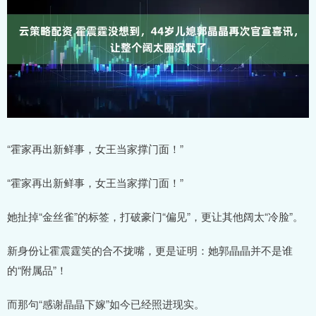
“霍家再出新鲜事，女王当家撑门面！”
“霍家再出新鲜事，女王当家撑门面！”
她扯掉“金丝雀”的标签，打破豪门“偏见”，更让其他阔太“冷脸”。
新身份让霍震霆笑的合不拢嘴，更是证明：她郭晶晶并不是谁
的“附属品”！
而那句“感谢晶晶下嫁”如今已经照进现实。