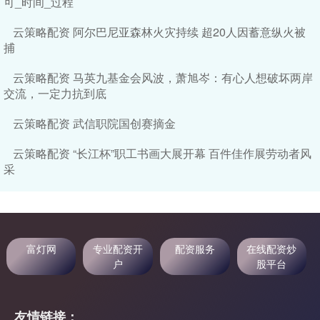
可_时间_过程
云策略配资 阿尔巴尼亚森林火灾持续 超20人因蓄意纵火被
捕
云策略配资 马英九基金会风波，萧旭岑：有心人想破坏两岸
交流，一定力抗到底
云策略配资 武信职院国创赛摘金
云策略配资 “长江杯”职工书画大展开幕 百件佳作展劳动者风
采
富灯网
专业配资开
配资服务
在线配资炒
户
股平台
友情链接：