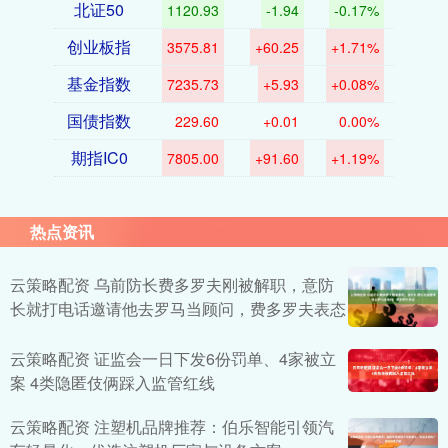
北证50
1120.93
-1.94
-0.17%
创业板指
3575.81
+60.25
+1.71%
基金指数
7235.73
+5.93
+0.08%
国债指数
229.60
+0.01
0.00%
期指IC0
7805.00
+91.60
+1.19%
热点资讯
云策略配资 乌前防长费多罗夫刚被解职，意防
长就打电话邀请他去罗马当顾问，费多罗夫表态
云策略配资 证监会一日下发6份罚单、4家被立
案 4类隐匿伎俩踩入监管红线
云策略配资 注塑机品牌推荐：伯乐智能引领汽