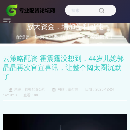
放大资金，增加盈利可能
配资是一种为投资者提供杠杆资金的金融服务！
云策略配资 霍震霆没想到，44岁儿媳郭
晶晶再次官宣喜讯，让整个阔太圈沉默
了
来源：邯郸配资公司
网站：富灯网
日期：2025-12-24
14:19:13
查看：88