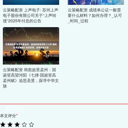
云策略配资 上声电子: 苏州上声
云策略配资 成绩单公证一般需
电子股份有限公司关于“上声转
要什么材料？如何办理？_认可
债”2025年付息的公告
_时间_过程
云策略配资 韩愈故里孟州：国
诞登高望河阳《七律·国诞登高
孟州赋》追思圣贤，探寻中华文
脉
相关评论
本文评分
*