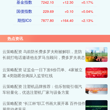
基金指数
7242.10
+12.30
+0.17%
国债指数
229.69
+0.10
+0.04%
期指IC0
7877.80
+164.40
+2.13%
热点资讯
云策略配资 乌前防长费多罗夫刚被解职，意防
长就打电话邀请他去罗马当顾问，费多罗夫表态
云策略配资 证监会一日下发6份罚单、4家被立
案 4类隐匿伎俩踩入监管红线
云策略配资 注塑机品牌推荐：伯乐智能引领汽
车轻量化，优选注塑机厂家与设备方案
云策略配资 “长江杯”职工书画大展开幕 百件佳作
展劳动者风采