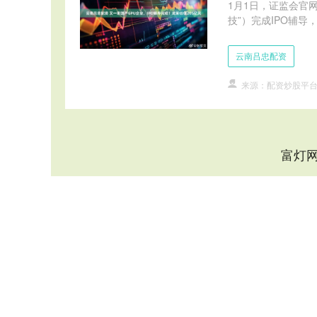
1月1日，证监会官
技”）完成IPO辅导，
云南吕忠配资
来源：配资炒股平
富灯