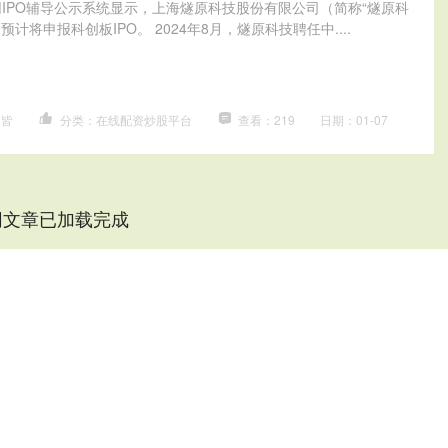
网IPO辅导公示系统显示，上海燧原科技股份有限公司（简称“燧原科
预计将申报科创板IPO。 2024年8月，燧原科技聘任中....
台皆
分类：在线配资炒股平台
查看：219
日期：01-07
网文章已加载完成