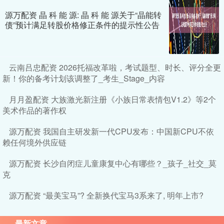
源万配资 晶 科 能 源: 晶 科 能 源关于“晶能转
债”预计满足转股价格修正条件的提示性公告
云南吕忠配资 2026托福改革啦，考试题型、时长、评分全更
新！你的备考计划该调整了_考生_Stage_内容
月月盈配资 大族激光新注册《小族日常表情包V1.2》等2个
美术作品的著作权
源万配资 我国自主研发新一代CPU发布：中国新CPU不依
赖任何境外供应链
源万配资 长沙自闭症儿童康复中心有哪些？_孩子_社交_莫
克
源万配资 “最美宝马”? 全新换代宝马3系来了, 明年上市?
最新文章