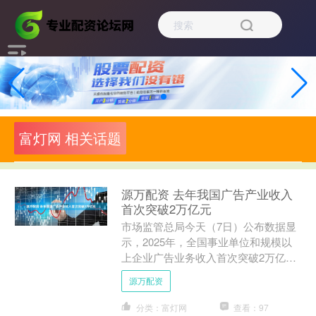
富灯网 相关话题
源万配资 去年我国广告产业收入
首次突破2万亿元
市场监管总局今天（7日）公布数据显
示，2025年，全国事业单位和规模以
上企业广告业务收入首次突破2万亿
元，达20502.1亿元，比2020年收入规
源万配资
模实现“翻一番....
分类：富灯网
查看：97