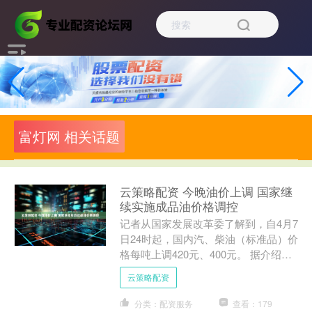
富灯网 相关话题
云策略配资 今晚油价上调 国家继
续实施成品油价格调控
记者从国家发展改革委了解到，自4月7
日24时起，国内汽、柴油（标准品）价
格每吨上调420元、400元。 据介绍，3
月23日国内成品油价格调整以来，国际
云策略配资
市场原油价....
分类：配资服务
查看：179