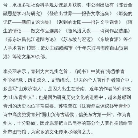
号，承担多项社会科学规划课题并获奖。李公羽出版有《陈云金
融思想学习与研究》《登临出世界——报告文学选集》《燃烧的
记忆——新闻文论选集》《迟到的太阳——报告文学选集》《陌
生的情侣——散文作品选集》《随风潜入夜——诗词作品选集》
《苏东坡昌化江遗踪考论》《苏东坡与澄迈》《东坡食源》等个
人学术著作19部，策划主编或编审《千年东坡与海南自由贸易
港》等论文集30余部。
李公羽表示，青州为古九州之首，《尚书》中就有“海岱惟青
州”的记载，历史悠久，文韵绵长。过去的个人著作作者简介中，
多是写“山东济南人”，是因为出生在济南。近年的作者简介都改
为“山东青州人”，也是因为研究历史文化的进程中，越来越感到
青州的历史地位非常重要。苏辙曾在《送龚鼎臣谏议移守青州》
诗中高度赞赏青州“面山负海古诸侯，信美东方第一州”。作为青
州人，十分骄傲，因此愿意把自己尚存的部分个人著作捐赠给青
州市图书馆，为家乡的文化传承尽绵薄之力。