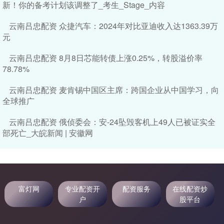
新！你的备考计划该调整了_考生_Stage_内容
云南吕忠配资 众捷汽车：2024年对比亚迪收入达1363.39万
元
云南吕忠配资 8月8日芯能转债上涨0.25%，转股溢价率
78.78%
云南吕忠配资 麦肯锡中国区主席：跨国企业从中国学习，向
全球推广
云南吕忠配资 俄侦委会：安-24坠毁客机上49人已被证实全
部死亡_大皖新闻 | 安徽网
富灯网
专业配资开
配资服务
在线配资炒
户
股平台