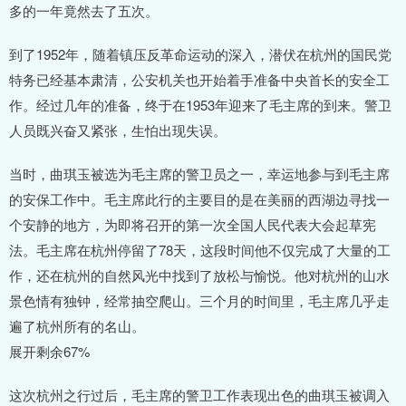
多的一年竟然去了五次。
到了1952年，随着镇压反革命运动的深入，潜伏在杭州的国民党
特务已经基本肃清，公安机关也开始着手准备中央首长的安全工
作。经过几年的准备，终于在1953年迎来了毛主席的到来。警卫
人员既兴奋又紧张，生怕出现失误。
当时，曲琪玉被选为毛主席的警卫员之一，幸运地参与到毛主席
的安保工作中。毛主席此行的主要目的是在美丽的西湖边寻找一
个安静的地方，为即将召开的第一次全国人民代表大会起草宪
法。毛主席在杭州停留了78天，这段时间他不仅完成了大量的工
作，还在杭州的自然风光中找到了放松与愉悦。他对杭州的山水
景色情有独钟，经常抽空爬山。三个月的时间里，毛主席几乎走
遍了杭州所有的名山。
展开剩余67%
这次杭州之行过后，毛主席的警卫工作表现出色的曲琪玉被调入