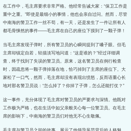
在工作中，毛主席要求非常严格。他经常告诫大家：“保卫工作是
重中之重。”即使是最细小的事情，他也会亲自过问。然而，尽管
中南海的警卫工作一丝不苟，有一天，还是发生了一件让所有人
都毛骨悚然的事件——毛主席在自己的座位下摸到了一颗子弹！
当毛主席发现子弹时，所有警卫员的心瞬间提到了嗓子眼。但毛
主席却镇定自若，轻描淡写地问道：“这是谁的？”经过详细调
查，终于找到了失误的警卫员。原来，这名警卫员在例行检查
时，因疏忽将一颗子弹掉落在地，恰巧掉到了主席的座位下。大
家松了一口气，然而，毛主席却没有表现出愤怒，反而语重心长
地对那名警卫员说：“怎么掉了？你掉了子弹，怎么还能打仗？”
这一事件，充分体现了毛主席对警卫员的严要求与深情。他既对
工作极为严格，也在生活中如父亲般关心每一位警卫员。在毛主
席的影响下，中南海的警卫员们对他无不心生敬佩。
毛主席与警卫员之间的故事，展示了他领导风范背后的人格魅