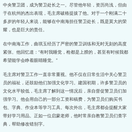
中央警卫团，成为警卫处长之一。尽管他年轻，资历尚浅，但由
于在杭州的杰出表现，毛主席破格提拔了他。对于一个刚满二十
多岁的年轻人来说，能够在中南海担任警卫处长，既是莫大的荣
耀，也是巨大的责任。
在中南海工作，曲琪玉经历了严密的警卫训练和无时无刻的高度
紧张。他回忆道：“有时我睡觉，枪都是上膛的，甚至有时候我都
希望能学会睁着眼睛睡觉。”
毛主席对警卫工作一直非常重视。他不仅在日常生活中关心警卫
员的福祉，还鼓励他们加强文化学习。建国初期，许多警卫员的
文化水平较低，毛主席了解到这一情况后，亲自督促警卫员们加
强学习。他会用自己的一部分工资和稿费，为警卫员们购买书
包、字典、作业本等学习工具。每次外出，毛主席都会提醒大家
带好学习用品。正如一位启蒙老师，他时常亲自教警卫员们查字
典，帮助修改错别字。