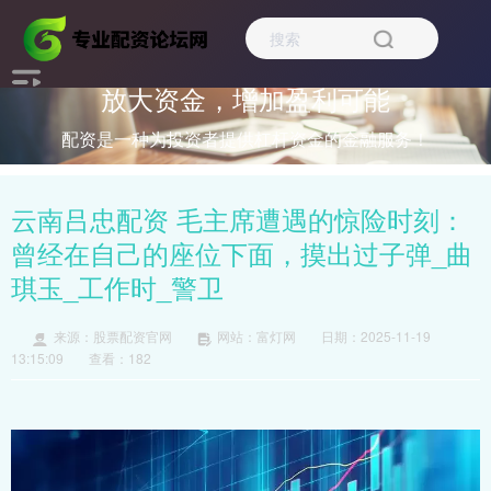
放大资金，增加盈利可能
配资是一种为投资者提供杠杆资金的金融服务！
云南吕忠配资 毛主席遭遇的惊险时刻：
曾经在自己的座位下面，摸出过子弹_曲
琪玉_工作时_警卫
来源：股票配资官网
网站：富灯网
日期：2025-11-19
13:15:09
查看：182