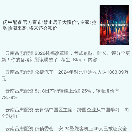
闪牛配资 官方宣布“禁止房子大降价”, 专家: 抢
购热潮来袭, 将来还会涨价
云南吕忠配资 2026托福改革啦，考试题型、时长、评分全更
新！你的备考计划该调整了_考生_Stage_内容
云南吕忠配资 众捷汽车：2024年对比亚迪收入达1363.39万
元
云南吕忠配资 8月8日芯能转债上涨0.25%，转股溢价率
78.78%
云南吕忠配资 麦肯锡中国区主席：跨国企业从中国学习，向
全球推广
云南吕忠配资 俄侦委会：安-24坠毁客机上49人已被证实全