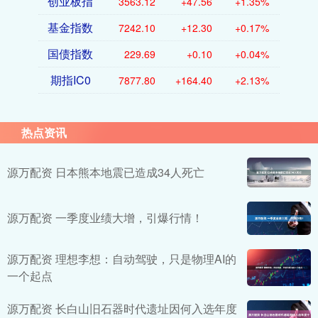
创业板指
3563.12
+47.56
+1.35%
基金指数
7242.10
+12.30
+0.17%
国债指数
229.69
+0.10
+0.04%
期指IC0
7877.80
+164.40
+2.13%
热点资讯
源万配资 日本熊本地震已造成34人死亡
源万配资 一季度业绩大增，引爆行情！
源万配资 理想李想：自动驾驶，只是物理AI的
一个起点
源万配资 长白山旧石器时代遗址因何入选年度