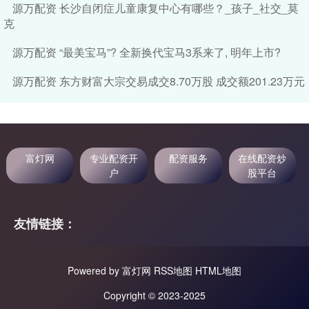
源万配资 长沙自闭症儿童康复中心有哪些？_孩子_社交_莫
克
源万配资 “最美宝马”? 全新换代宝马3系来了, 明年上市?
源万配资 东方财富大宗交易成交8.70万股 成交额201.23万元
富灯网
专业配资开
配资服务
在线配资炒
户
股平台
友情链接：
Powered by
富灯网
RSS地图
HTML地图
Copyright
© 2023-2025