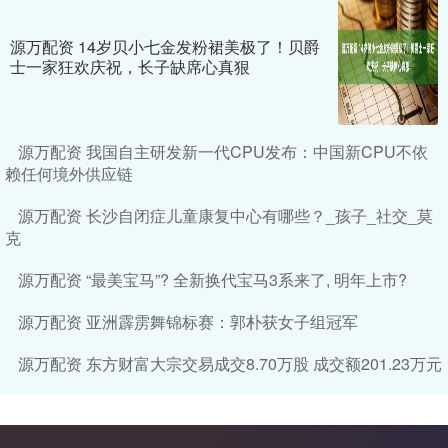
源万配资 14岁贝小七金发粉裙美极了！贝爵
士一家狂欢庆祝，长子缺席心真狠
源万配资 我国自主研发新一代CPU发布：中国新CPU不依
赖任何境外供应链
源万配资 长沙自闭症儿童康复中心有哪些？_孩子_社交_莫
克
源万配资 “最美宝马”? 全新换代宝马3系来了, 明年上市?
源万配资 亚洲霹雳舞锦标赛：郭朴获女子组冠军
源万配资 东方财富大宗交易成交8.70万股 成交额201.23万元