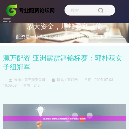
放大资金，增加盈利可能
配资是一种为投资者提供杠杆资金的金融服务！
源万配资 亚洲霹雳舞锦标赛：郭朴获女
子组冠军
来源：前三配资公司
网站：富灯网
日期：2025-07-03
16:09:59
查看：245