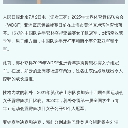
人民日报北京7月2日电（记者王亮）2025年世界体育舞蹈联合会
（WDSF）亚洲霹雳舞锦标赛日前在上海市黄浦区卢湾体育馆落
幕。16岁的中国队选手郭朴夺得亚锦赛女子组冠军，刘清漪收获
季军。男子组方面，中国队选手亓祥宇和商小宇分获亚军和季
军。
此前，郭朴夺得2025年WDSF亚洲青年霹雳舞锦标赛女子组冠
军。在强手如云的亚洲赛场连夺两冠，这名山东姑娘展现出令人
惊叹的成长速度。
性格内敛的郭朴，2021年就代表山东队参加第十四届全国运动会
女子霹雳舞项目比赛。2023年，郭朴夺得第一届全国学生（青
年）运动会霹雳舞项目女子公开组个人冠军。
亚锦赛半决赛和决赛，郭朴分别战胜巴黎奥运会铜牌得主刘清