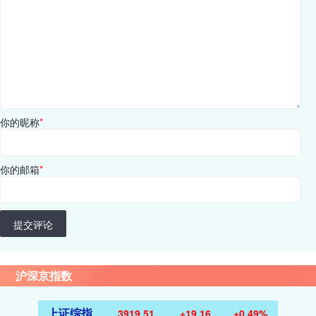
你的昵称
*
你的邮箱
*
提交评论
沪深京指数
上证综指
3919.51
+19.16
+0.49%