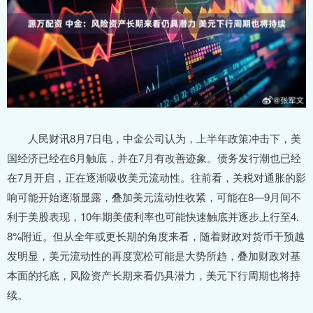
人民财讯8月7日电，中金公司认为，上半年政策冲击下，美
国经济已经在6月触底，并在7月有改善迹象。债务发行潮也已经
在7月开启，正在逐渐吸收美元流动性。往前看，关税对通胀的影
响可能开始逐渐显露，叠加美元流动性收紧，可能在8—9月间不
利于美股表现，10年期美债利率也可能快速触底并逐步上行至4.
8%附近。但从全年或更长期的角度来看，随着财政对货币干预越
发明显，美元流动性的再度宽松可能是大势所趋，叠加财政对基
本面的托底，风险资产长期来看仍具潜力，美元下行周期也将持
续。