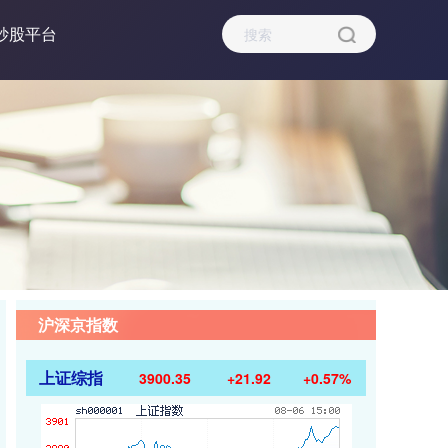
炒股平台
沪深京指数
上证综指
3900.35
+21.92
+0.57%