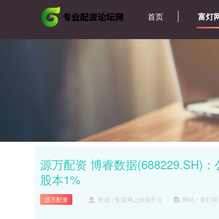
首页
富灯
源万配资 博睿数据(688229.SH
股本1%
源万配资
来源：配资网上炒股平台
网站：富灯网