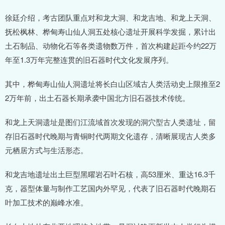
徐廷介绍，考古团队重点对和龙大洞、和龙吉地、和龙上天洞、
抚松枫林、桦甸寿山仙人洞五处核心遗址开展科学发掘，累计出
土石制品、动物化石等各类遗物数万件，首次构建起距今约22万
年至1.3万年完整连贯的旧石器时代文化发展序列。
其中，桦甸寿山仙人洞遗址将长白山区域古人类活动史上限推至2
2万年前，出土石器长期承袭中国北方旧石器技术传统。
和龙上天洞遗址是图们江流域首次发现的洞穴型古人类遗址，留
存旧石器时代晚期与青铜时代两期文化遗存，清晰展现古人类多
元栖居方式与生活形态。
和龙吉地遗址出土巨型黑曜岩石叶石核，高53厘米、重达16.3千
克，器型体量与制作工艺国内外罕见，代表了旧石器时代晚期石
叶加工技术的巅峰水准。