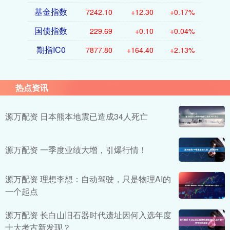
基金指数
7242.10
+12.30
+0.17%
国债指数
229.69
+0.10
+0.04%
期指IC0
7877.80
+164.40
+2.13%
热点资讯
源万配资 日本熊本地震已造成34人死亡
源万配资 一季度业绩大增，引爆行情！
源万配资 理想李想：自动驾驶，只是物理AI的
一个起点
源万配资 长白山旧石器时代遗址因何入选年度
十大考古新发现？